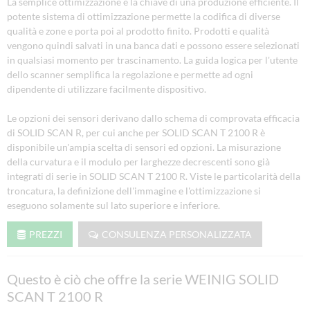
La semplice ottimizzazione è la chiave di una produzione efficiente. Il
potente sistema di ottimizzazione permette la codifica di diverse
qualità e zone e porta poi al prodotto finito. Prodotti e qualità
vengono quindi salvati in una banca dati e possono essere selezionati
in qualsiasi momento per trascinamento. La guida logica per l'utente
dello scanner semplifica la regolazione e permette ad ogni
dipendente di utilizzare facilmente dispositivo.
Le opzioni dei sensori derivano dallo schema di comprovata efficacia
di SOLID SCAN R, per cui anche per SOLID SCAN T 2100 R è
disponibile un'ampia scelta di sensori ed opzioni. La misurazione
della curvatura e il modulo per larghezze decrescenti sono già
integrati di serie in SOLID SCAN T 2100 R. Viste le particolarità della
troncatura, la definizione dell'immagine e l'ottimizzazione si
eseguono solamente sul lato superiore e inferiore.
PREZZI
CONSULENZA PERSONALIZZATA
Questo è ciò che offre la serie WEINIG SOLID
SCAN T 2100 R