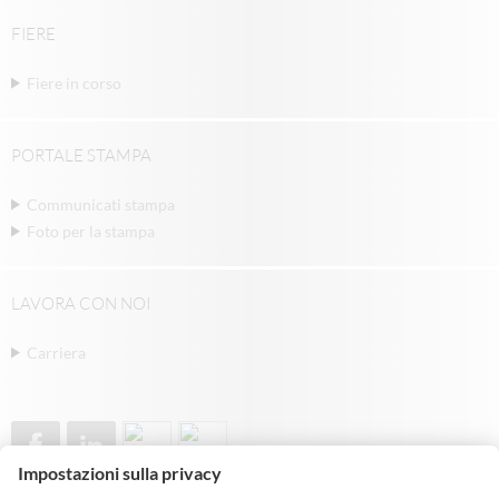
FIERE
Fiere in corso
PORTALE STAMPA
Communicati stampa
Foto per la stampa
LAVORA CON NOI
Carriera