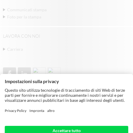
Communicati stampa
Foto per la stampa
LAVORA CON NOI
Carriera
© Michael Weinig AG | Weinigstraße 2/4 |
97941 Tauberbischofsheim | Germany |
Telephone: +49 9341 860