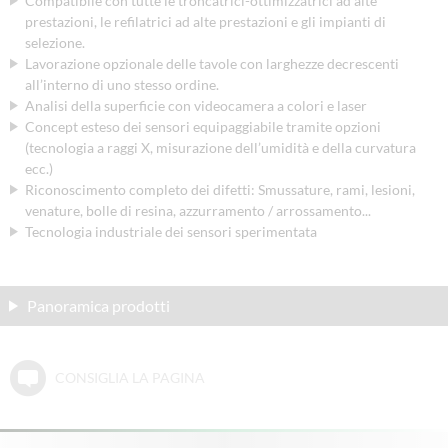
Compatibile con tutte le troncatrici-ottimizzatrici ad alte
prestazioni, le refilatrici ad alte prestazioni e gli impianti di
selezione.
Lavorazione opzionale delle tavole con larghezze decrescenti
all’interno di uno stesso ordine.
Analisi della superficie con videocamera a colori e laser
Concept esteso dei sensori equipaggiabile tramite opzioni
(tecnologia a raggi X, misurazione dell’umidità e della curvatura
ecc.)
Riconoscimento completo dei difetti: Smussature, rami, lesioni,
venature, bolle di resina, azzurramento / arrossamento...
Tecnologia industriale dei sensori sperimentata
Panoramica prodotti
CONSIGLIA LA PAGINA