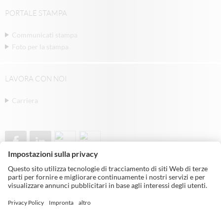
PORTALE STAMPA
Communicati stampa
Foto per la stampa
LAVORA CON NOI
Carriera
© Michael Weinig AG | Weinigstraße 2/4 |
97941 Tauberbischofsheim | Germany |