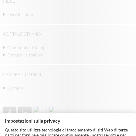
FIERE
Fiere in corso
PORTALE STAMPA
Communicati stampa
Foto per la stampa
LAVORA CON NOI
Carriera