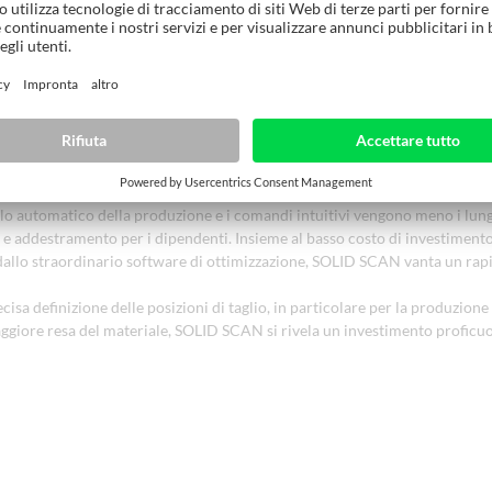
 – Tavola per tavola
xscanLine ottimizza anche i costi del personale.
lo automatico della produzione e i comandi intuitivi vengono meno i lungh
e addestramento per i dipendenti. Insieme al basso costo di investimento e
i dallo straordinario software di ottimizzazione, SOLID SCAN vanta un rap
ecisa definizione delle posizioni di taglio, in particolare per la produzione
maggiore resa del materiale, SOLID SCAN si rivela un investimento proficuo