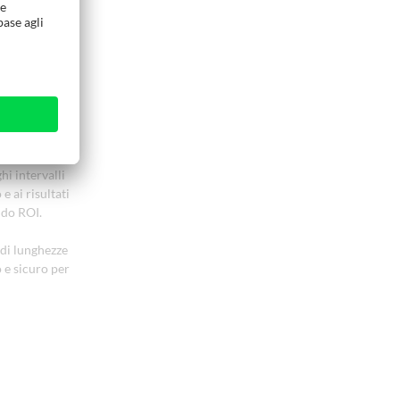
i intervalli
 ai risultati
ido ROI.
 di lunghezze
 e sicuro per