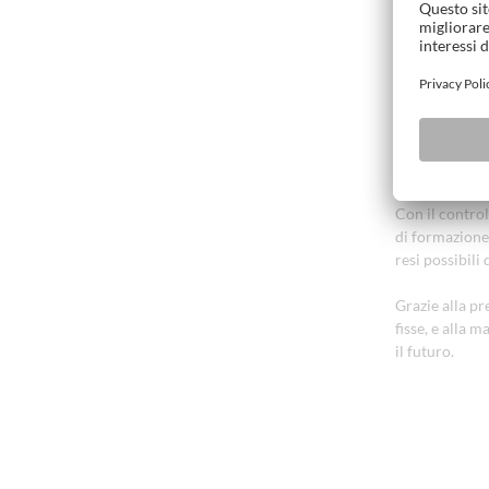
Redditizio
SOLID SCAN Lu
Con il control
di formazione 
resi possibil
Grazie alla pr
fisse, e alla 
il futuro.