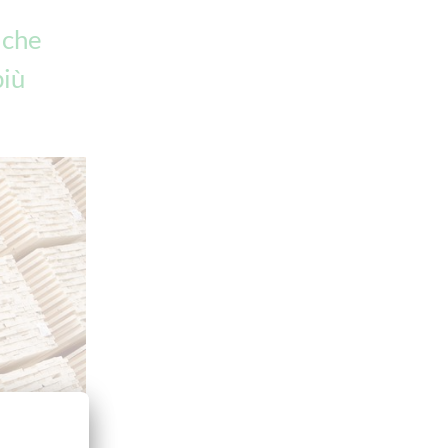
 che
più