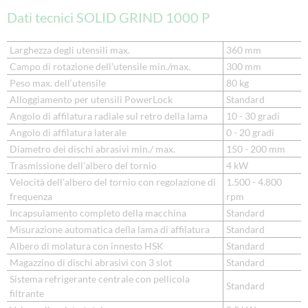
Dati tecnici SOLID GRIND 1000 P
Larghezza degli utensili max.
360 mm
Campo di rotazione dell'utensile min./max.
300 mm
Peso max. dell‘utensile
80 kg
Alloggiamento per utensili PowerLock
Standard
Angolo di affilatura radiale sul retro della lama
10 - 30 gradi
Angolo di affilatura laterale
0 - 20 gradi
Diametro dei dischi abrasivi min./ max.
150 - 200 mm
Trasmissione dell’albero del tornio
4 kW
Velocità dell'albero del tornio con regolazione di
1.500 - 4.800
frequenza
rpm
Incapsulamento completo della macchina
Standard
Misurazione automatica della lama di affilatura
Standard
Albero di molatura con innesto HSK
Standard
Magazzino di dischi abrasivi con 3 slot
Standard
Sistema refrigerante centrale con pellicola
Standard
filtrante